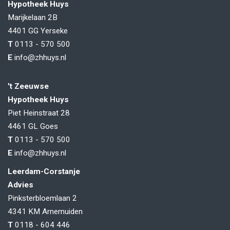
Hypotheek Huys
Marijkelaan 2B
4401 GG
Yerseke
T
0113 - 570 500
E
info@zhhuys.nl
't Zeeuwse
Hypotheek Huys
Piet Heinstraat 28
4461 GL
Goes
T
0113 - 570 500
E
info@zhhuys.nl
Leerdam-Corstanje
Advies
Pinksterbloemlaan 2
4341 KM
Arnemuiden
T
0118 - 604 446