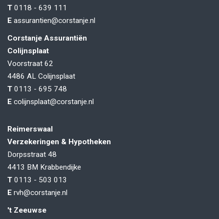
T
0118 - 639 111
E
assurantien@corstanje.nl
Corstanje Assurantiën
Colijnsplaat
Voorstraat 62
4486 AL
Colijnsplaat
T
0113 - 695 748
E
colijnsplaat@corstanje.nl
Reimerswaal
Verzekeringen & Hypotheken
Dorpsstraat 48
4413 BM
Krabbendijke
T
0113 - 503 013
E
rvh@corstanje.nl
't Zeeuwse