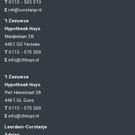
T
0113 - 503 013
E
rvh@corstanje.nl
't Zeeuwse
Hypotheek Huys
Marijkelaan 2B
4401 GG
Yerseke
T
0113 - 570 500
E
info@zhhuys.nl
't Zeeuwse
Hypotheek Huys
Piet Heinstraat 28
4461 GL
Goes
T
0113 - 570 500
E
info@zhhuys.nl
Leerdam-Corstanje
Advies