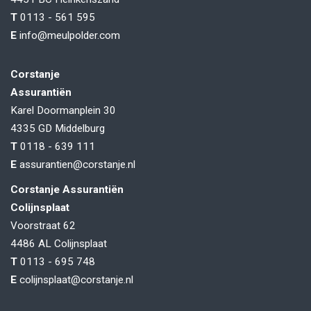
T
0113 - 561 595
E
info@meulpolder.com
Corstanje
Assurantiën
Karel Doormanplein 30
4335 GD
Middelburg
T
0118 - 639 111
E
assurantien@corstanje.nl
Corstanje Assurantiën
Colijnsplaat
Voorstraat 62
4486 AL
Colijnsplaat
T
0113 - 695 748
E
colijnsplaat@corstanje.nl