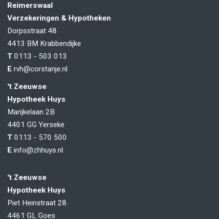
Reimerswaal
Verzekeringen & Hypotheken
Dorpsstraat 48
4413 BM
Krabbendijke
T
0113 - 503 013
E
rvh@corstanje.nl
't Zeeuwse
Hypotheek Huys
Marijkelaan 2B
4401 GG
Yerseke
T
0113 - 570 500
E
info@zhhuys.nl
't Zeeuwse
Hypotheek Huys
Piet Heinstraat 28
4461 GL
Goes